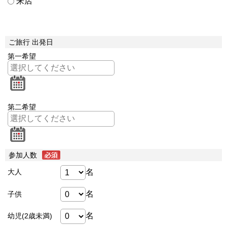
来店
ご旅行 出発日
第一希望
第二希望
参加人数
名
大人
名
子供
名
幼児(2歳未満)