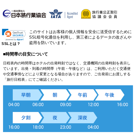
このサイトはお客様の個人情報を安全に送受信するために
SSL暗号化通信を利用し、第三者によるデータの改ざんや
盗用を防いでいます。
SSLとは？
■時間帯の目安について
日程表内の時間帯はホテルの出発時刻ではなく、交通機関の出発時刻を表示し
ています。出発・到着の時間帯（午前・午後など）は、ご利用いただく交通便
や交通事情などにより変更となる場合がありますので、ご出発前にお渡しする
「旅行日程表」にてご確認ください。