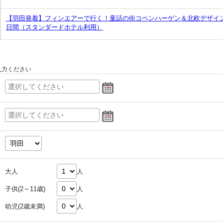
【羽田発着】フィンエアーで行く！童話の街コペンハーゲン＆北欧デザイン
日間（スタンダードホテル利用）
入力ください
大人
人
子供(2～11歳)
人
幼児(2歳未満)
人