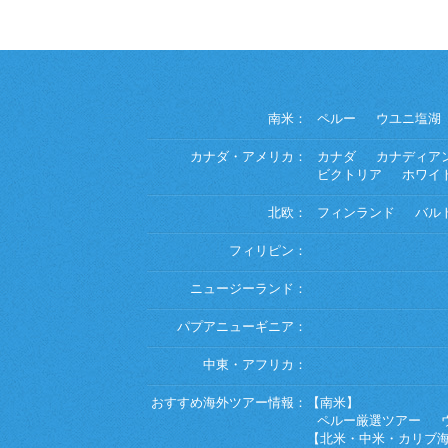
南米：
ペルー
ウユニ塩湖
カナダ・アメリカ：
カナダ
カナディア
ビクトリア
ホワイ
北欧：
フィンランド
バル
フィリピン：
ニュージーランド：
パプアニューギニア：
中東・アフリカ：
おすすめ海外ツアー情報：
【南米】
ペルー厳選ツアー
【北米・中米・カリブ