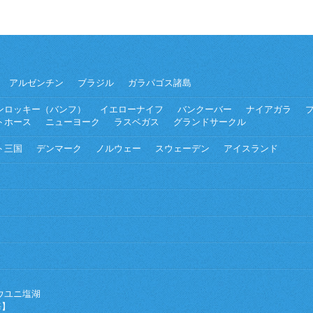
アルゼンチン
ブラジル
ガラパゴス諸島
ンロッキー（バンフ）
イエローナイフ
バンクーバー
ナイアガラ
トホース
ニューヨーク
ラスベガス
グランドサークル
ト三国
デンマーク
ノルウェー
スウェーデン
アイスランド
ウユニ塩湖
海】