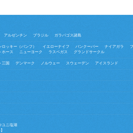
アルゼンチン
ブラジル
ガラパゴス諸島
ンロッキー（バンフ）
イエローナイフ
バンクーバー
ナイアガラ
トホース
ニューヨーク
ラスベガス
グランドサークル
ト三国
デンマーク
ノルウェー
スウェーデン
アイスランド
ウユニ塩湖
海】