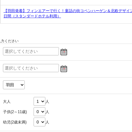
【羽田発着】フィンエアーで行く！童話の街コペンハーゲン＆北欧デザイン
日間（スタンダードホテル利用）
入力ください
大人
人
子供(2～11歳)
人
幼児(2歳未満)
人