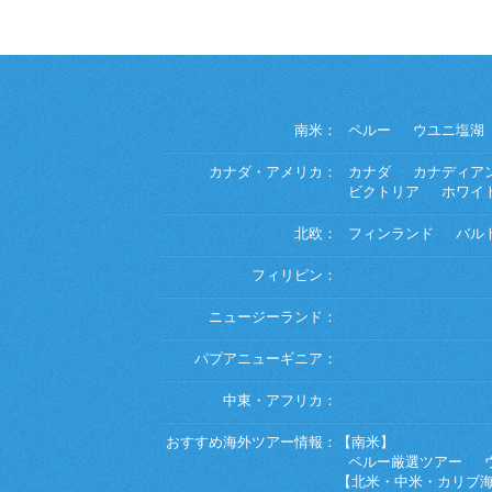
南米：
ペルー
ウユニ塩湖
カナダ・アメリカ：
カナダ
カナディア
ビクトリア
ホワイ
北欧：
フィンランド
バル
フィリピン：
ニュージーランド：
パプアニューギニア：
中東・アフリカ：
おすすめ海外ツアー情報：
【南米】
ペルー厳選ツアー
【北米・中米・カリブ