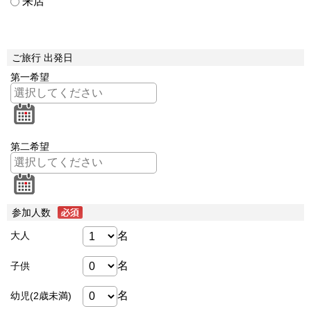
来店
ご旅行 出発日
第一希望
第二希望
参加人数
名
大人
名
子供
名
幼児(2歳未満)