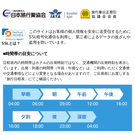
このサイトはお客様の個人情報を安全に送受信するために
SSL暗号化通信を利用し、第三者によるデータの改ざんや
盗用を防いでいます。
SSLとは？
■時間帯の目安について
日程表内の時間帯はホテルの出発時刻ではなく、交通機関の出発時刻を表示し
ています。出発・到着の時間帯（午前・午後など）は、ご利用いただく交通便
や交通事情などにより変更となる場合がありますので、ご出発前にお渡しする
「旅行日程表」にてご確認ください。