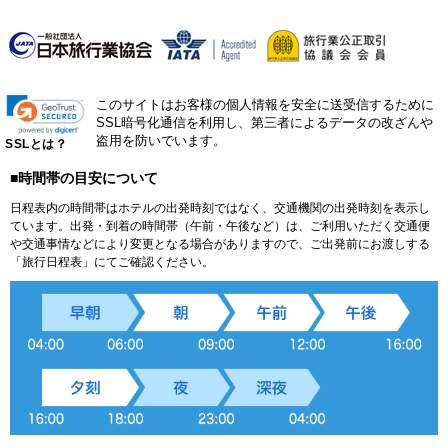
このサイトはお客様の個人情報を安全に送受信するために
SSL暗号化通信を利用し、第三者によるデータの改ざんや
盗用を防いでいます。
SSLとは？
■時間帯の目安について
日程表内の時間帯はホテルの出発時刻ではなく、交通機関の出発時刻を表示し
ています。出発・到着の時間帯（午前・午後など）は、ご利用いただく交通便
や交通事情などにより変更となる場合がありますので、ご出発前にお渡しする
「旅行日程表」にてご確認ください。