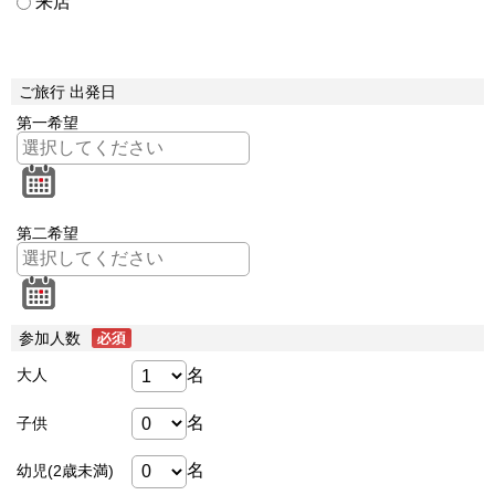
来店
ご旅行 出発日
第一希望
第二希望
参加人数
名
大人
名
子供
名
幼児(2歳未満)