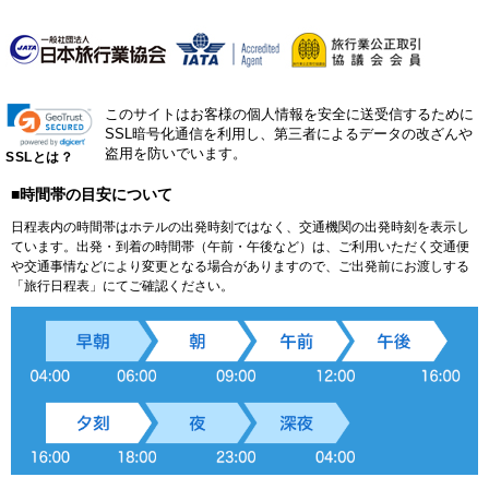
このサイトはお客様の個人情報を安全に送受信するために
SSL暗号化通信を利用し、第三者によるデータの改ざんや
盗用を防いでいます。
SSLとは？
■時間帯の目安について
日程表内の時間帯はホテルの出発時刻ではなく、交通機関の出発時刻を表示し
ています。出発・到着の時間帯（午前・午後など）は、ご利用いただく交通便
や交通事情などにより変更となる場合がありますので、ご出発前にお渡しする
「旅行日程表」にてご確認ください。