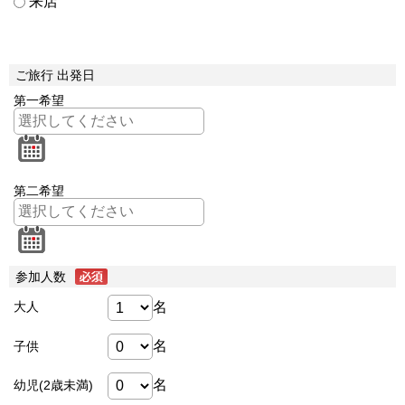
来店
ご旅行 出発日
第一希望
第二希望
参加人数
名
大人
名
子供
名
幼児(2歳未満)