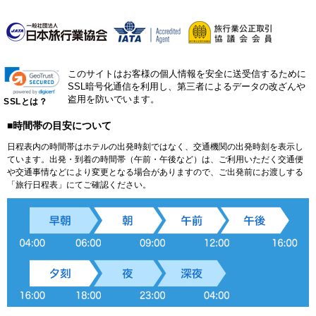
このサイトはお客様の個人情報を安全に送受信するために
SSL暗号化通信を利用し、第三者によるデータの改ざんや
盗用を防いでいます。
SSLとは？
■時間帯の目安について
日程表内の時間帯はホテルの出発時刻ではなく、交通機関の出発時刻を表示し
ています。出発・到着の時間帯（午前・午後など）は、ご利用いただく交通便
や交通事情などにより変更となる場合がありますので、ご出発前にお渡しする
「旅行日程表」にてご確認ください。