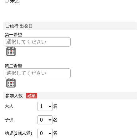
来店
ご旅行 出発日
第一希望
第二希望
参加人数
名
大人
名
子供
名
幼児(2歳未満)