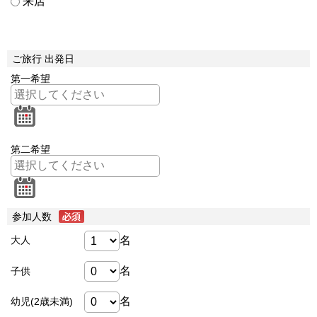
来店
ご旅行 出発日
第一希望
第二希望
参加人数
名
大人
名
子供
名
幼児(2歳未満)