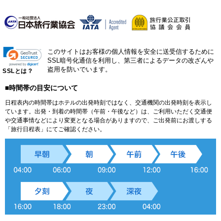
このサイトはお客様の個人情報を安全に送受信するために
SSL暗号化通信を利用し、第三者によるデータの改ざんや
盗用を防いでいます。
SSLとは？
■時間帯の目安について
日程表内の時間帯はホテルの出発時刻ではなく、交通機関の出発時刻を表示し
ています。出発・到着の時間帯（午前・午後など）は、ご利用いただく交通便
や交通事情などにより変更となる場合がありますので、ご出発前にお渡しする
「旅行日程表」にてご確認ください。