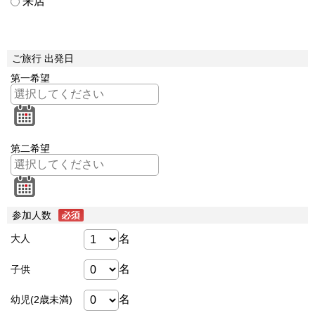
来店
ご旅行 出発日
第一希望
第二希望
参加人数
名
大人
名
子供
名
幼児(2歳未満)