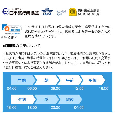
このサイトはお客様の個人情報を安全に送受信するために
SSL暗号化通信を利用し、第三者によるデータの改ざんや
盗用を防いでいます。
SSLとは？
■時間帯の目安について
日程表内の時間帯はホテルの出発時刻ではなく、交通機関の出発時刻を表示し
ています。出発・到着の時間帯（午前・午後など）は、ご利用いただく交通便
や交通事情などにより変更となる場合がありますので、ご出発前にお渡しする
「旅行日程表」にてご確認ください。