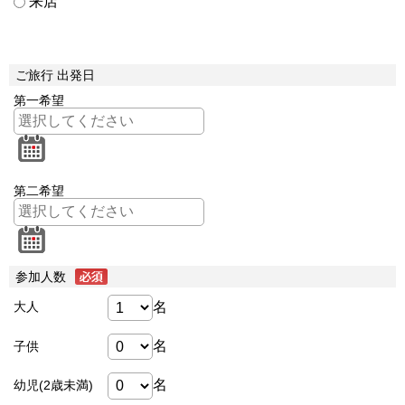
来店
ご旅行 出発日
第一希望
第二希望
参加人数
名
大人
名
子供
名
幼児(2歳未満)