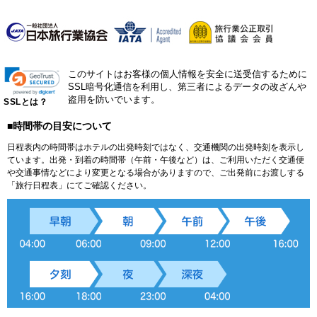
このサイトはお客様の個人情報を安全に送受信するために
SSL暗号化通信を利用し、第三者によるデータの改ざんや
盗用を防いでいます。
SSLとは？
■時間帯の目安について
日程表内の時間帯はホテルの出発時刻ではなく、交通機関の出発時刻を表示し
ています。出発・到着の時間帯（午前・午後など）は、ご利用いただく交通便
や交通事情などにより変更となる場合がありますので、ご出発前にお渡しする
「旅行日程表」にてご確認ください。