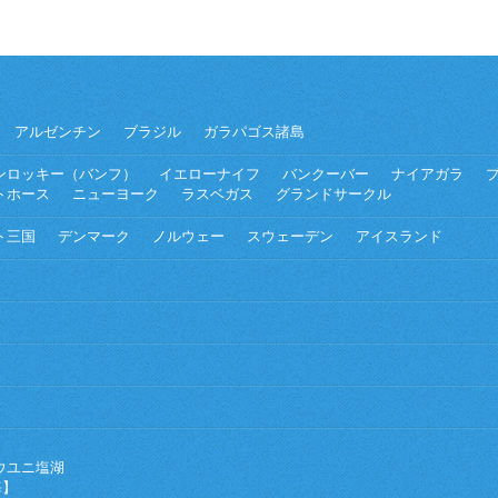
アルゼンチン
ブラジル
ガラパゴス諸島
ンロッキー（バンフ）
イエローナイフ
バンクーバー
ナイアガラ
トホース
ニューヨーク
ラスベガス
グランドサークル
ト三国
デンマーク
ノルウェー
スウェーデン
アイスランド
ウユニ塩湖
海】