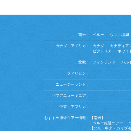
南米：
ペルー
ウユニ塩湖
カナダ・アメリカ：
カナダ
カナディア
ビクトリア
ホワイ
北欧：
フィンランド
バル
フィリピン：
ニュージーランド：
パプアニューギニア：
中東・アフリカ：
おすすめ海外ツアー情報：
【南米】
ペルー厳選ツアー
【北米・中米・カリブ