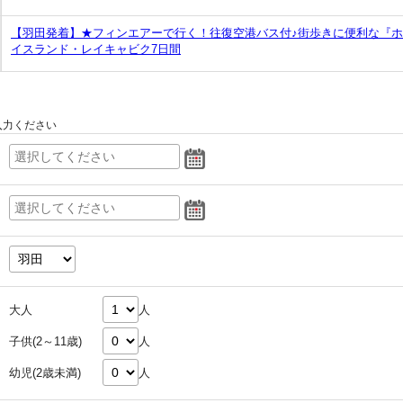
【羽田発着】★フィンエアーで行く！往復空港バス付♪街歩きに便利な『
イスランド・レイキャビク7日間
入力ください
大人
人
子供(2～11歳)
人
幼児(2歳未満)
人