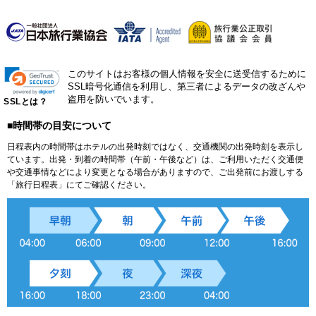
このサイトはお客様の個人情報を安全に送受信するために
SSL暗号化通信を利用し、第三者によるデータの改ざんや
盗用を防いでいます。
SSLとは？
■時間帯の目安について
日程表内の時間帯はホテルの出発時刻ではなく、交通機関の出発時刻を表示し
ています。出発・到着の時間帯（午前・午後など）は、ご利用いただく交通便
や交通事情などにより変更となる場合がありますので、ご出発前にお渡しする
「旅行日程表」にてご確認ください。