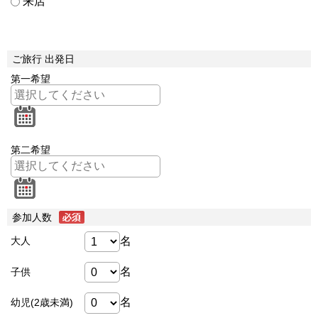
来店
ご旅行 出発日
第一希望
第二希望
参加人数
名
大人
名
子供
名
幼児(2歳未満)