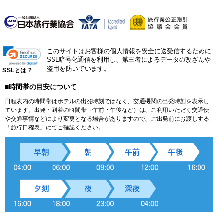
このサイトはお客様の個人情報を安全に送受信するために
SSL暗号化通信を利用し、第三者によるデータの改ざんや
盗用を防いでいます。
SSLとは？
■時間帯の目安について
日程表内の時間帯はホテルの出発時刻ではなく、交通機関の出発時刻を表示し
ています。出発・到着の時間帯（午前・午後など）は、ご利用いただく交通便
や交通事情などにより変更となる場合がありますので、ご出発前にお渡しする
「旅行日程表」にてご確認ください。