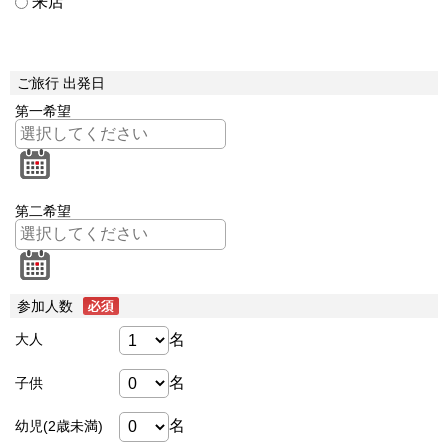
来店
ご旅行 出発日
第一希望
第二希望
参加人数
名
大人
名
子供
名
幼児(2歳未満)