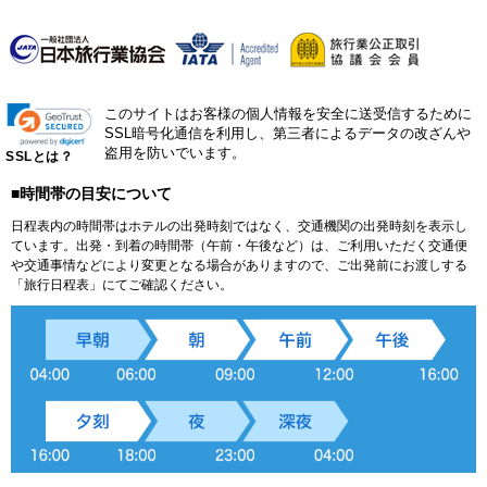
このサイトはお客様の個人情報を安全に送受信するために
SSL暗号化通信を利用し、第三者によるデータの改ざんや
盗用を防いでいます。
SSLとは？
■時間帯の目安について
日程表内の時間帯はホテルの出発時刻ではなく、交通機関の出発時刻を表示し
ています。出発・到着の時間帯（午前・午後など）は、ご利用いただく交通便
や交通事情などにより変更となる場合がありますので、ご出発前にお渡しする
「旅行日程表」にてご確認ください。