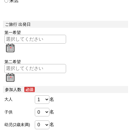
来店
ご旅行 出発日
第一希望
第二希望
参加人数
名
大人
名
子供
名
幼児(2歳未満)