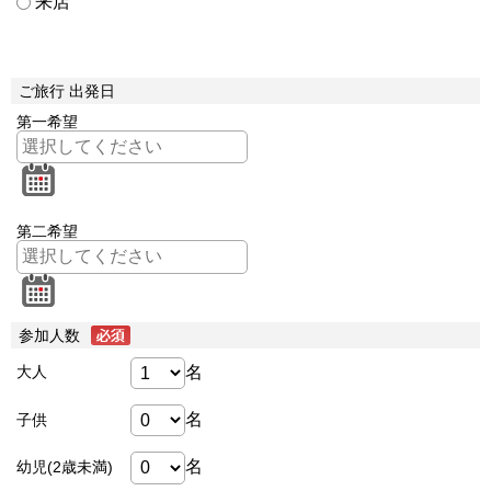
来店
ご旅行 出発日
第一希望
第二希望
参加人数
名
大人
名
子供
名
幼児(2歳未満)