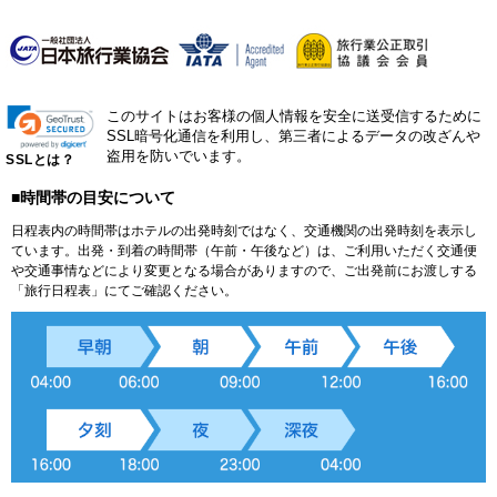
このサイトはお客様の個人情報を安全に送受信するために
SSL暗号化通信を利用し、第三者によるデータの改ざんや
盗用を防いでいます。
SSLとは？
■時間帯の目安について
日程表内の時間帯はホテルの出発時刻ではなく、交通機関の出発時刻を表示し
ています。出発・到着の時間帯（午前・午後など）は、ご利用いただく交通便
や交通事情などにより変更となる場合がありますので、ご出発前にお渡しする
「旅行日程表」にてご確認ください。