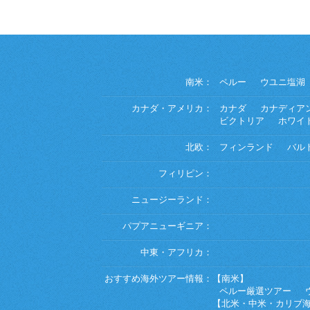
南米：
ペルー
ウユニ塩湖
カナダ・アメリカ：
カナダ
カナディア
ビクトリア
ホワイ
北欧：
フィンランド
バル
フィリピン：
ニュージーランド：
パプアニューギニア：
中東・アフリカ：
おすすめ海外ツアー情報：
【南米】
ペルー厳選ツアー
【北米・中米・カリブ