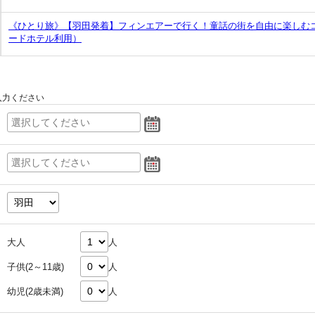
《ひとり旅》【羽田発着】フィンエアーで行く！童話の街を自由に楽しむ
ードホテル利用）
入力ください
大人
人
子供(2～11歳)
人
幼児(2歳未満)
人