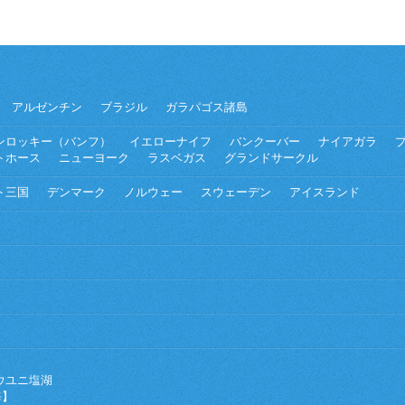
アルゼンチン
ブラジル
ガラパゴス諸島
ンロッキー（バンフ）
イエローナイフ
バンクーバー
ナイアガラ
トホース
ニューヨーク
ラスベガス
グランドサークル
ト三国
デンマーク
ノルウェー
スウェーデン
アイスランド
ウユニ塩湖
海】