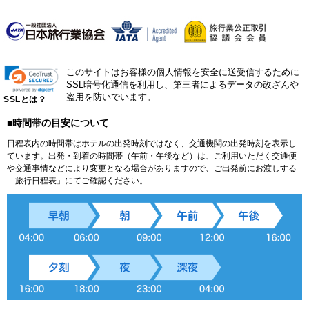
このサイトはお客様の個人情報を安全に送受信するために
SSL暗号化通信を利用し、第三者によるデータの改ざんや
盗用を防いでいます。
SSLとは？
■時間帯の目安について
日程表内の時間帯はホテルの出発時刻ではなく、交通機関の出発時刻を表示し
ています。出発・到着の時間帯（午前・午後など）は、ご利用いただく交通便
や交通事情などにより変更となる場合がありますので、ご出発前にお渡しする
「旅行日程表」にてご確認ください。