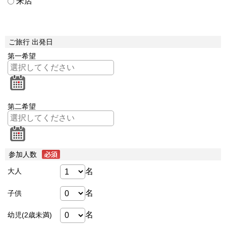
来店
ご旅行 出発日
第一希望
第二希望
参加人数
名
大人
名
子供
名
幼児(2歳未満)