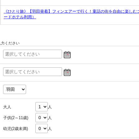
《ひとり旅》【羽田発着】フィンエアーで行く！童話の街を自由に楽しむ
ードホテル利用）
入力ください
大人
人
子供(2～11歳)
人
幼児(2歳未満)
人