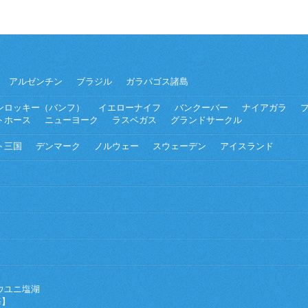
アルゼンチン
ブラジル
ガラパゴス諸島
ンロッキー（バンフ）
イエローナイフ
バンクーバー
ナイアガラ
トホース
ニューヨーク
ラスベガス
グランドサークル
ト三国
デンマーク
ノルウェー
スウェーデン
アイスランド
ウユニ塩湖
海】