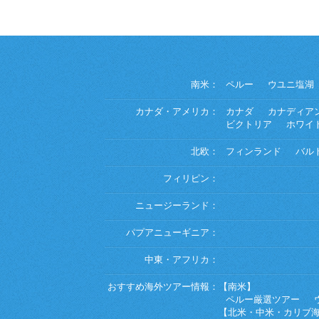
南米：
ペルー
ウユニ塩湖
カナダ・アメリカ：
カナダ
カナディア
ビクトリア
ホワイ
北欧：
フィンランド
バル
フィリピン：
ニュージーランド：
パプアニューギニア：
中東・アフリカ：
おすすめ海外ツアー情報：
【南米】
ペルー厳選ツアー
【北米・中米・カリブ