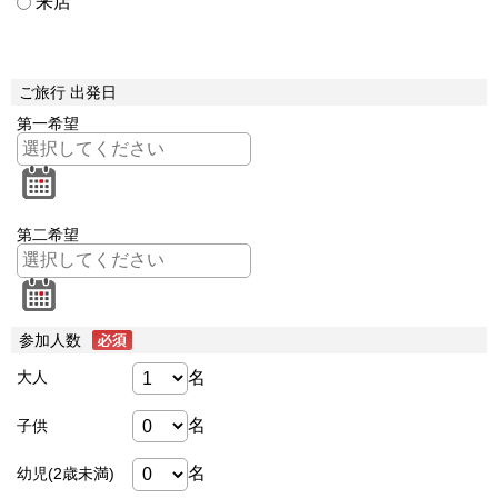
来店
ご旅行 出発日
第一希望
第二希望
参加人数
名
大人
名
子供
名
幼児(2歳未満)