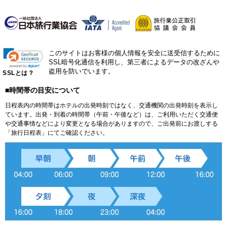
このサイトはお客様の個人情報を安全に送受信するために
SSL暗号化通信を利用し、第三者によるデータの改ざんや
盗用を防いでいます。
SSLとは？
■時間帯の目安について
日程表内の時間帯はホテルの出発時刻ではなく、交通機関の出発時刻を表示し
ています。出発・到着の時間帯（午前・午後など）は、ご利用いただく交通便
や交通事情などにより変更となる場合がありますので、ご出発前にお渡しする
「旅行日程表」にてご確認ください。