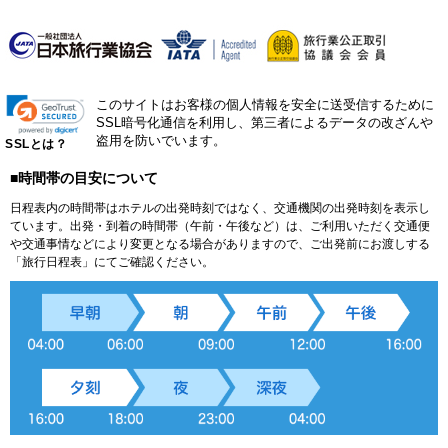
このサイトはお客様の個人情報を安全に送受信するために
SSL暗号化通信を利用し、第三者によるデータの改ざんや
盗用を防いでいます。
SSLとは？
■時間帯の目安について
日程表内の時間帯はホテルの出発時刻ではなく、交通機関の出発時刻を表示し
ています。出発・到着の時間帯（午前・午後など）は、ご利用いただく交通便
や交通事情などにより変更となる場合がありますので、ご出発前にお渡しする
「旅行日程表」にてご確認ください。