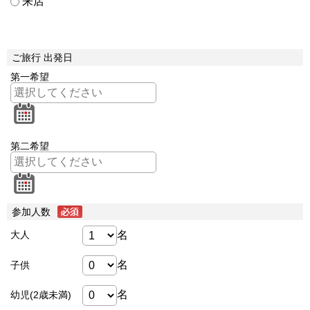
来店
ご旅行 出発日
第一希望
第二希望
参加人数
名
大人
名
子供
名
幼児(2歳未満)