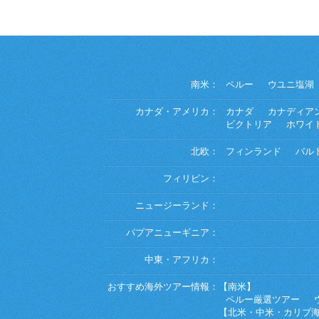
南米：
ペルー
ウユニ塩湖
カナダ・アメリカ：
カナダ
カナディア
ビクトリア
ホワイ
北欧：
フィンランド
バル
フィリピン：
ニュージーランド：
パプアニューギニア：
中東・アフリカ：
おすすめ海外ツアー情報：
【南米】
ペルー厳選ツアー
【北米・中米・カリブ