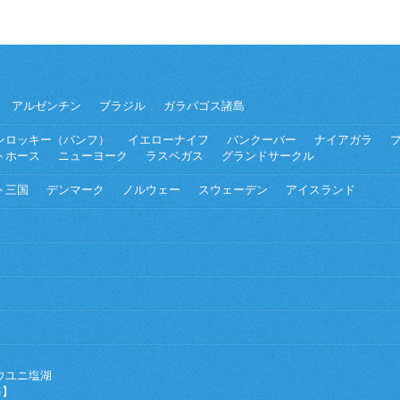
アルゼンチン
ブラジル
ガラパゴス諸島
ンロッキー（バンフ）
イエローナイフ
バンクーバー
ナイアガラ
トホース
ニューヨーク
ラスベガス
グランドサークル
ト三国
デンマーク
ノルウェー
スウェーデン
アイスランド
ウユニ塩湖
海】