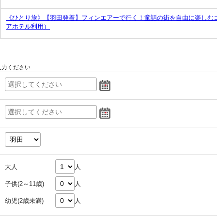
《ひとり旅》【羽田発着】フィンエアーで行く！童話の街を自由に楽しむ
アホテル利用）
入力ください
大人
人
子供(2～11歳)
人
幼児(2歳未満)
人