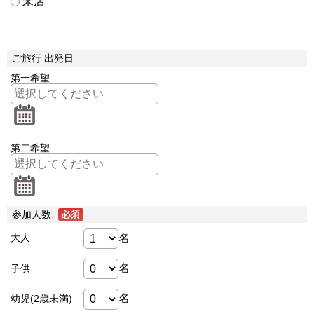
来店
ご旅行 出発日
第一希望
第二希望
参加人数
名
大人
名
子供
名
幼児(2歳未満)