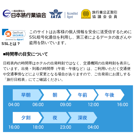
このサイトはお客様の個人情報を安全に送受信するために
SSL暗号化通信を利用し、第三者によるデータの改ざんや
盗用を防いでいます。
SSLとは？
■時間帯の目安について
日程表内の時間帯はホテルの出発時刻ではなく、交通機関の出発時刻を表示し
ています。出発・到着の時間帯（午前・午後など）は、ご利用いただく交通便
や交通事情などにより変更となる場合がありますので、ご出発前にお渡しする
「旅行日程表」にてご確認ください。