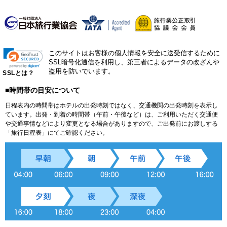
このサイトはお客様の個人情報を安全に送受信するために
SSL暗号化通信を利用し、第三者によるデータの改ざんや
盗用を防いでいます。
SSLとは？
■時間帯の目安について
日程表内の時間帯はホテルの出発時刻ではなく、交通機関の出発時刻を表示し
ています。出発・到着の時間帯（午前・午後など）は、ご利用いただく交通便
や交通事情などにより変更となる場合がありますので、ご出発前にお渡しする
「旅行日程表」にてご確認ください。