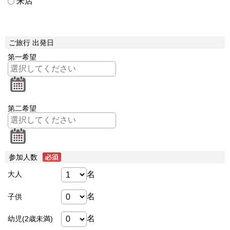
来店
ご旅行 出発日
第一希望
第二希望
参加人数
名
大人
名
子供
名
幼児(2歳未満)