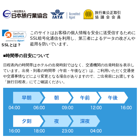
このサイトはお客様の個人情報を安全に送受信するために
SSL暗号化通信を利用し、第三者によるデータの改ざんや
盗用を防いでいます。
SSLとは？
■時間帯の目安について
日程表内の時間帯はホテルの出発時刻ではなく、交通機関の出発時刻を表示し
ています。出発・到着の時間帯（午前・午後など）は、ご利用いただく交通便
や交通事情などにより変更となる場合がありますので、ご出発前にお渡しする
「旅行日程表」にてご確認ください。