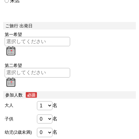
来店
ご旅行 出発日
第一希望
第二希望
参加人数
名
大人
名
子供
名
幼児(2歳未満)