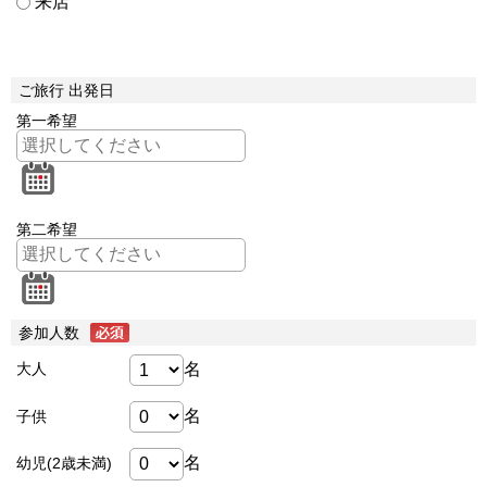
来店
ご旅行 出発日
第一希望
第二希望
参加人数
名
大人
名
子供
名
幼児(2歳未満)