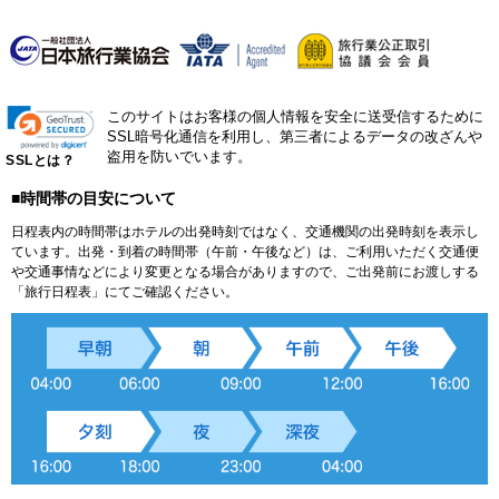
このサイトはお客様の個人情報を安全に送受信するために
SSL暗号化通信を利用し、第三者によるデータの改ざんや
盗用を防いでいます。
SSLとは？
■時間帯の目安について
日程表内の時間帯はホテルの出発時刻ではなく、交通機関の出発時刻を表示し
ています。出発・到着の時間帯（午前・午後など）は、ご利用いただく交通便
や交通事情などにより変更となる場合がありますので、ご出発前にお渡しする
「旅行日程表」にてご確認ください。