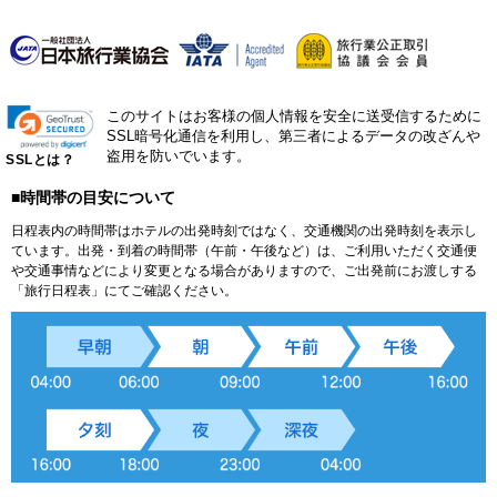
このサイトはお客様の個人情報を安全に送受信するために
SSL暗号化通信を利用し、第三者によるデータの改ざんや
盗用を防いでいます。
SSLとは？
■時間帯の目安について
日程表内の時間帯はホテルの出発時刻ではなく、交通機関の出発時刻を表示し
ています。出発・到着の時間帯（午前・午後など）は、ご利用いただく交通便
や交通事情などにより変更となる場合がありますので、ご出発前にお渡しする
「旅行日程表」にてご確認ください。