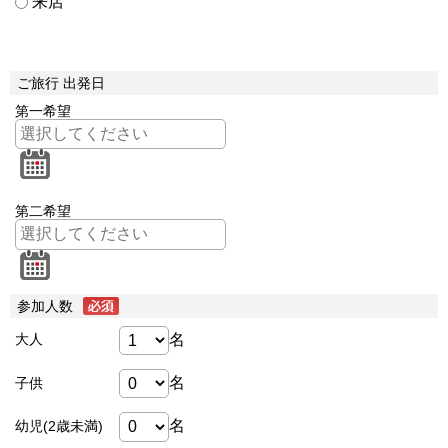
来店
ご旅行 出発日
第一希望
第二希望
参加人数
名
大人
名
子供
名
幼児(2歳未満)