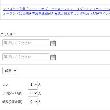
ディズニー直営「アート・オブ・アニメーション・リゾート／ファミリース
オーランド10日間★専用車送迎付き★成田発エアカナダ利用（ANAマイレ
入力ください
大人
人
子供(2～11歳)
人
幼児(2歳未満)
人