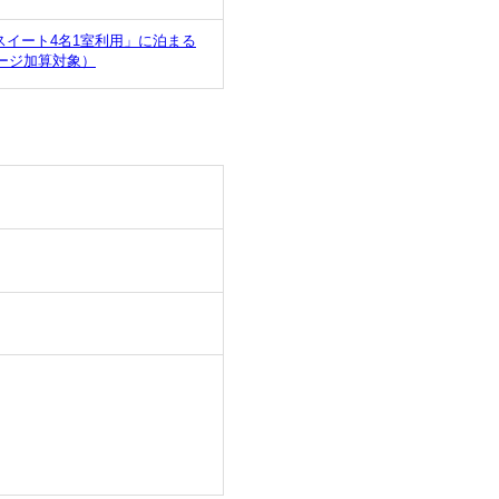
イート4名1室利用」に泊まる
ージ加算対象）