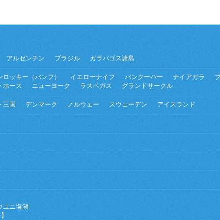
アルゼンチン
ブラジル
ガラパゴス諸島
ンロッキー（バンフ）
イエローナイフ
バンクーバー
ナイアガラ
トホース
ニューヨーク
ラスベガス
グランドサークル
ト三国
デンマーク
ノルウェー
スウェーデン
アイスランド
ウユニ塩湖
海】