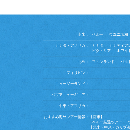
南米：
ペルー
ウユニ塩湖
カナダ・アメリカ：
カナダ
カナディア
ビクトリア
ホワイ
北欧：
フィンランド
バル
フィリピン：
ニュージーランド：
パプアニューギニア：
中東・アフリカ：
おすすめ海外ツアー情報：
【南米】
ペルー厳選ツアー
【北米・中米・カリブ