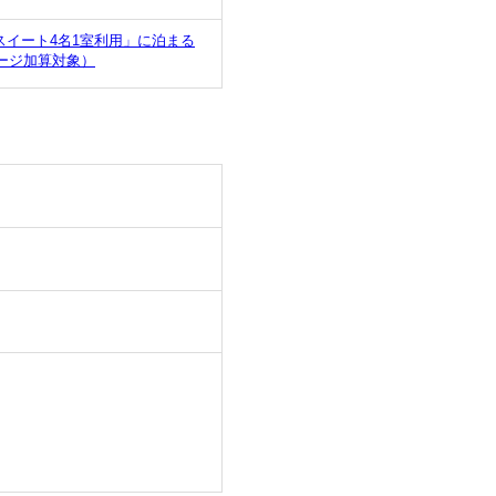
イート4名1室利用」に泊まる
ージ加算対象）