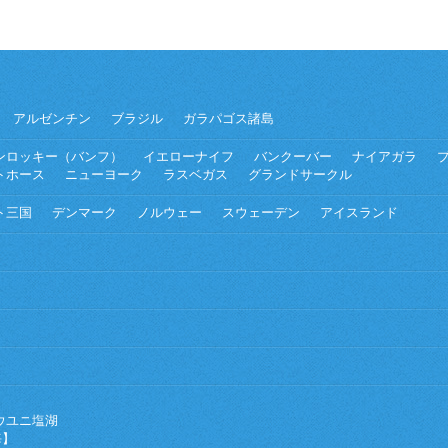
アルゼンチン
ブラジル
ガラパゴス諸島
ンロッキー（バンフ）
イエローナイフ
バンクーバー
ナイアガラ
トホース
ニューヨーク
ラスベガス
グランドサークル
ト三国
デンマーク
ノルウェー
スウェーデン
アイスランド
ウユニ塩湖
海】