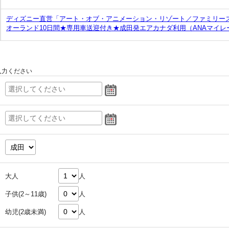
ディズニー直営「アート・オブ・アニメーション・リゾート／ファミリース
オーランド10日間★専用車送迎付き★成田発エアカナダ利用（ANAマイレ
入力ください
大人
人
子供(2～11歳)
人
幼児(2歳未満)
人