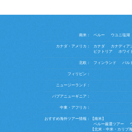
南米：
ペルー
ウユニ塩湖
カナダ・アメリカ：
カナダ
カナディア
ビクトリア
ホワイ
北欧：
フィンランド
バル
フィリピン：
ニュージーランド：
パプアニューギニア：
中東・アフリカ：
おすすめ海外ツアー情報：
【南米】
ペルー厳選ツアー
【北米・中米・カリブ