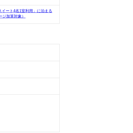
イート4名1室利用」に泊まる
ージ加算対象）