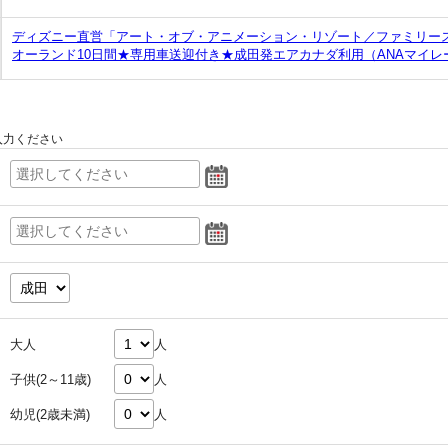
ディズニー直営「アート・オブ・アニメーション・リゾート／ファミリース
オーランド10日間★専用車送迎付き★成田発エアカナダ利用（ANAマイレ
入力ください
大人
人
子供(2～11歳)
人
幼児(2歳未満)
人