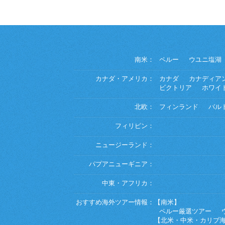
南米：
ペルー
ウユニ塩湖
カナダ・アメリカ：
カナダ
カナディア
ビクトリア
ホワイ
北欧：
フィンランド
バル
フィリピン：
ニュージーランド：
パプアニューギニア：
中東・アフリカ：
おすすめ海外ツアー情報：
【南米】
ペルー厳選ツアー
【北米・中米・カリブ