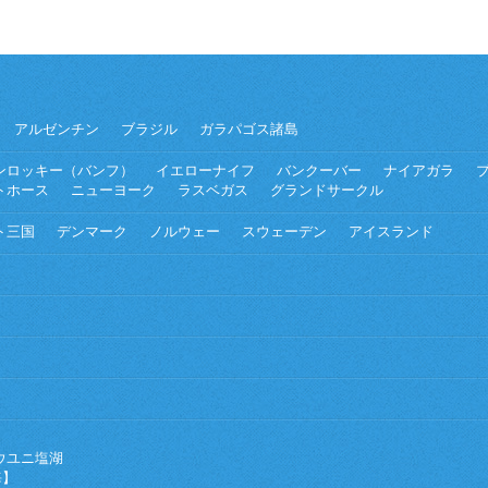
アルゼンチン
ブラジル
ガラパゴス諸島
ンロッキー（バンフ）
イエローナイフ
バンクーバー
ナイアガラ
トホース
ニューヨーク
ラスベガス
グランドサークル
ト三国
デンマーク
ノルウェー
スウェーデン
アイスランド
ウユニ塩湖
海】