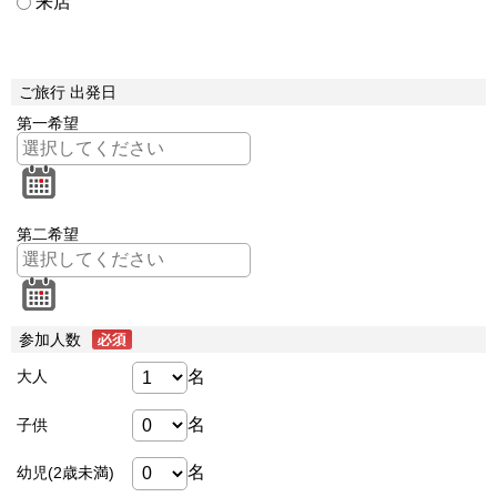
来店
ご旅行 出発日
第一希望
第二希望
参加人数
名
大人
名
子供
名
幼児(2歳未満)