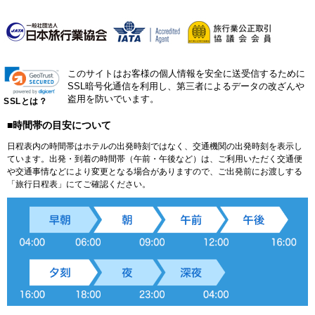
このサイトはお客様の個人情報を安全に送受信するために
SSL暗号化通信を利用し、第三者によるデータの改ざんや
盗用を防いでいます。
SSLとは？
■時間帯の目安について
日程表内の時間帯はホテルの出発時刻ではなく、交通機関の出発時刻を表示し
ています。出発・到着の時間帯（午前・午後など）は、ご利用いただく交通便
や交通事情などにより変更となる場合がありますので、ご出発前にお渡しする
「旅行日程表」にてご確認ください。