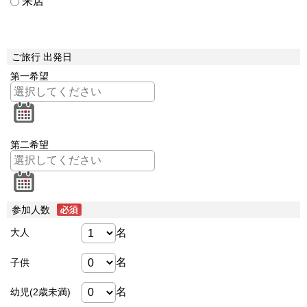
来店
ご旅行 出発日
第一希望
第二希望
参加人数
名
大人
名
子供
名
幼児(2歳未満)