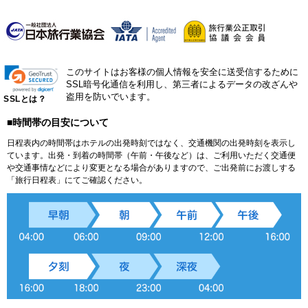
このサイトはお客様の個人情報を安全に送受信するために
SSL暗号化通信を利用し、第三者によるデータの改ざんや
盗用を防いでいます。
SSLとは？
■時間帯の目安について
日程表内の時間帯はホテルの出発時刻ではなく、交通機関の出発時刻を表示し
ています。出発・到着の時間帯（午前・午後など）は、ご利用いただく交通便
や交通事情などにより変更となる場合がありますので、ご出発前にお渡しする
「旅行日程表」にてご確認ください。