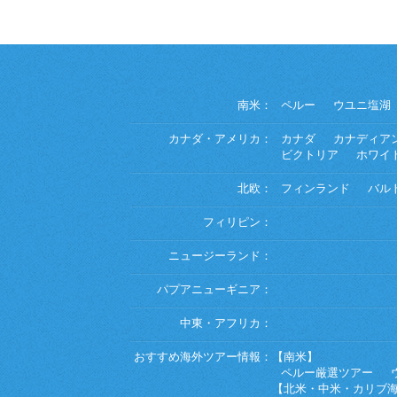
南米：
ペルー
ウユニ塩湖
カナダ・アメリカ：
カナダ
カナディア
ビクトリア
ホワイ
北欧：
フィンランド
バル
フィリピン：
ニュージーランド：
パプアニューギニア：
中東・アフリカ：
おすすめ海外ツアー情報：
【南米】
ペルー厳選ツアー
【北米・中米・カリブ