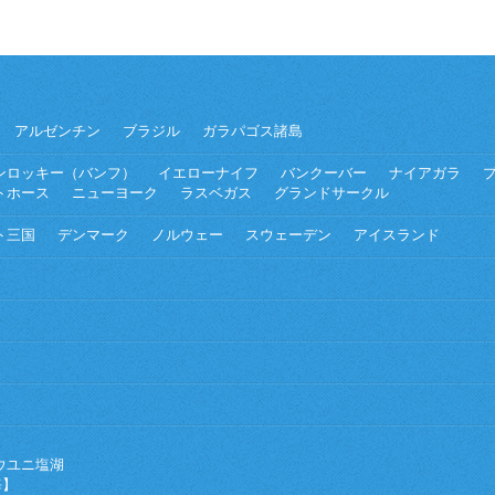
アルゼンチン
ブラジル
ガラパゴス諸島
ンロッキー（バンフ）
イエローナイフ
バンクーバー
ナイアガラ
トホース
ニューヨーク
ラスベガス
グランドサークル
ト三国
デンマーク
ノルウェー
スウェーデン
アイスランド
ウユニ塩湖
海】