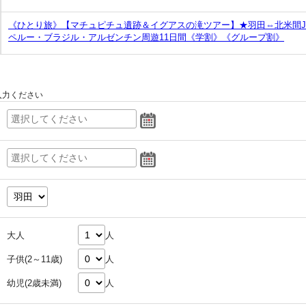
《ひとり旅》【マチュピチュ遺跡＆イグアスの滝ツアー】★羽田⇔北米間J
ペルー・ブラジル・アルゼンチン周遊11日間《学割》《グループ割》
入力ください
大人
人
子供(2～11歳)
人
幼児(2歳未満)
人