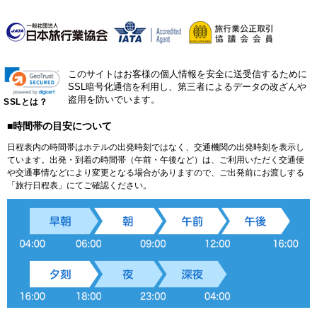
このサイトはお客様の個人情報を安全に送受信するために
SSL暗号化通信を利用し、第三者によるデータの改ざんや
盗用を防いでいます。
SSLとは？
■時間帯の目安について
日程表内の時間帯はホテルの出発時刻ではなく、交通機関の出発時刻を表示し
ています。出発・到着の時間帯（午前・午後など）は、ご利用いただく交通便
や交通事情などにより変更となる場合がありますので、ご出発前にお渡しする
「旅行日程表」にてご確認ください。