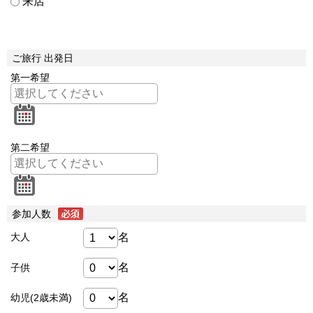
来店
ご旅行 出発日
第一希望
第二希望
参加人数
名
大人
名
子供
名
幼児(2歳未満)