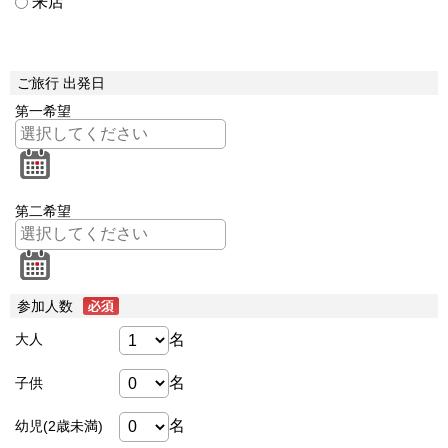
来店
ご旅行 出発日
第一希望
第二希望
参加人数
名
大人
名
子供
名
幼児(2歳未満)