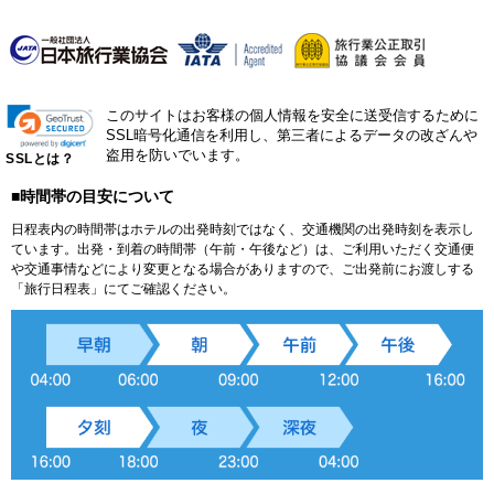
このサイトはお客様の個人情報を安全に送受信するために
SSL暗号化通信を利用し、第三者によるデータの改ざんや
盗用を防いでいます。
SSLとは？
■時間帯の目安について
日程表内の時間帯はホテルの出発時刻ではなく、交通機関の出発時刻を表示し
ています。出発・到着の時間帯（午前・午後など）は、ご利用いただく交通便
や交通事情などにより変更となる場合がありますので、ご出発前にお渡しする
「旅行日程表」にてご確認ください。