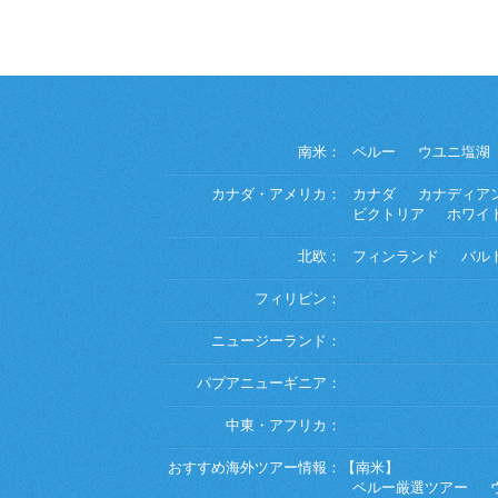
南米：
ペルー
ウユニ塩湖
カナダ・アメリカ：
カナダ
カナディア
ビクトリア
ホワイ
北欧：
フィンランド
バル
フィリピン：
ニュージーランド：
パプアニューギニア：
中東・アフリカ：
おすすめ海外ツアー情報：
【南米】
ペルー厳選ツアー