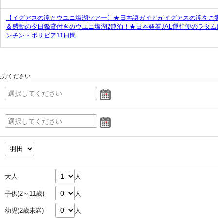
【イグアスの滝とウユニ塩湖ツアー】★日本語ガイドがイグアスの滝をご
＆感動の夕日鑑賞付きのウユニ塩湖2連泊！★日本発着JAL運行便のラタ
ンチン・ボリビア11日間
入力ください
大人
人
子供(2～11歳)
人
幼児(2歳未満)
人