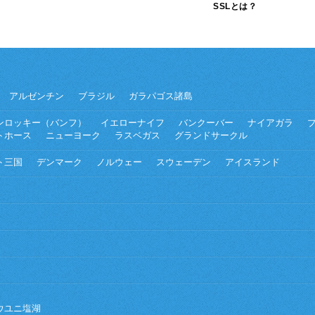
SSLとは？
アルゼンチン
ブラジル
ガラパゴス諸島
ンロッキー（バンフ）
イエローナイフ
バンクーバー
ナイアガラ
トホース
ニューヨーク
ラスベガス
グランドサークル
ト三国
デンマーク
ノルウェー
スウェーデン
アイスランド
ウユニ塩湖