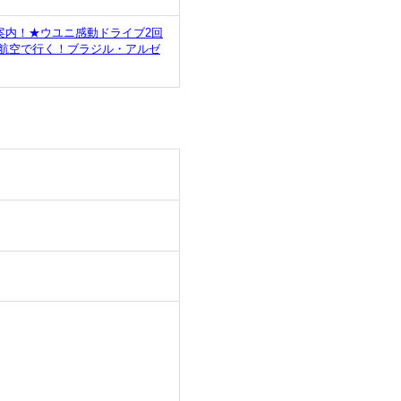
案内！★ウユニ感動ドライブ2回
ム航空で行く！ブラジル・アルゼ