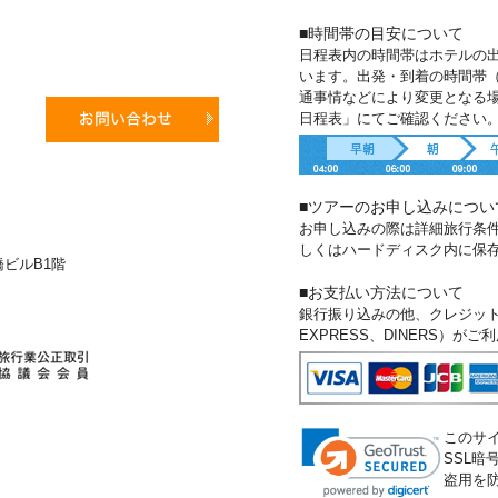
■時間帯の目安について
日程表内の時間帯はホテルの
います。出発・到着の時間帯
通事情などにより変更となる
日程表」にてご確認ください
■ツアーのお申し込みについ
お申し込みの際は詳細旅行条
しくはハードディスク内に保
新橋ビルB1階
■お支払い方法について
銀行振り込みの他、クレジットカー
EXPRESS、DINERS）が
このサ
SSL
盗用を