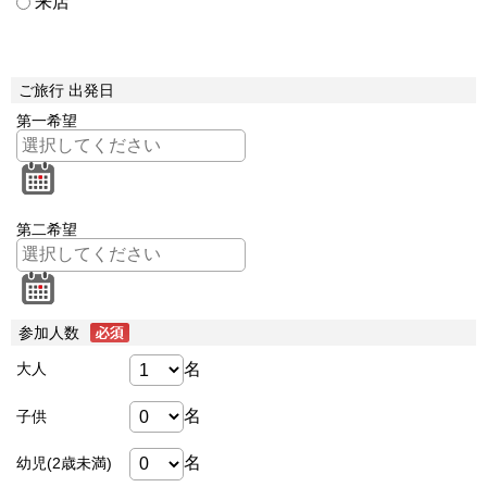
来店
ご旅行 出発日
第一希望
第二希望
参加人数
名
大人
名
子供
名
幼児(2歳未満)