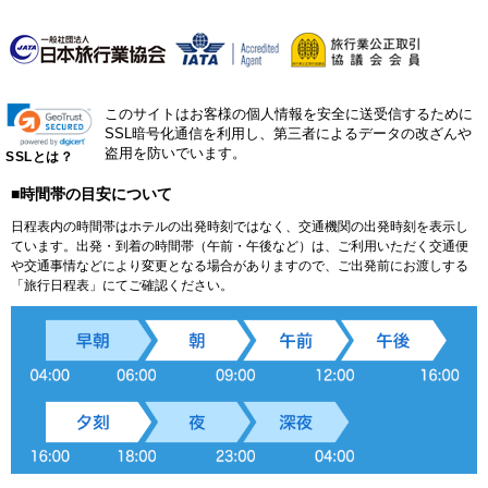
このサイトはお客様の個人情報を安全に送受信するために
SSL暗号化通信を利用し、第三者によるデータの改ざんや
盗用を防いでいます。
SSLとは？
■時間帯の目安について
日程表内の時間帯はホテルの出発時刻ではなく、交通機関の出発時刻を表示し
ています。出発・到着の時間帯（午前・午後など）は、ご利用いただく交通便
や交通事情などにより変更となる場合がありますので、ご出発前にお渡しする
「旅行日程表」にてご確認ください。