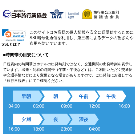
このサイトはお客様の個人情報を安全に送受信するために
SSL暗号化通信を利用し、第三者によるデータの改ざんや
盗用を防いでいます。
SSLとは？
■時間帯の目安について
日程表内の時間帯はホテルの出発時刻ではなく、交通機関の出発時刻を表示し
ています。出発・到着の時間帯（午前・午後など）は、ご利用いただく交通便
や交通事情などにより変更となる場合がありますので、ご出発前にお渡しする
「旅行日程表」にてご確認ください。