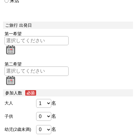
来店
ご旅行 出発日
第一希望
第二希望
参加人数
名
大人
名
子供
名
幼児(2歳未満)