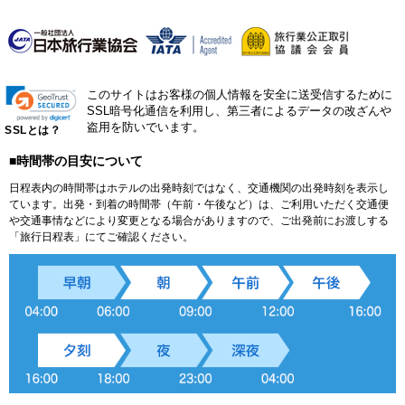
このサイトはお客様の個人情報を安全に送受信するために
SSL暗号化通信を利用し、第三者によるデータの改ざんや
盗用を防いでいます。
SSLとは？
■時間帯の目安について
日程表内の時間帯はホテルの出発時刻ではなく、交通機関の出発時刻を表示し
ています。出発・到着の時間帯（午前・午後など）は、ご利用いただく交通便
や交通事情などにより変更となる場合がありますので、ご出発前にお渡しする
「旅行日程表」にてご確認ください。