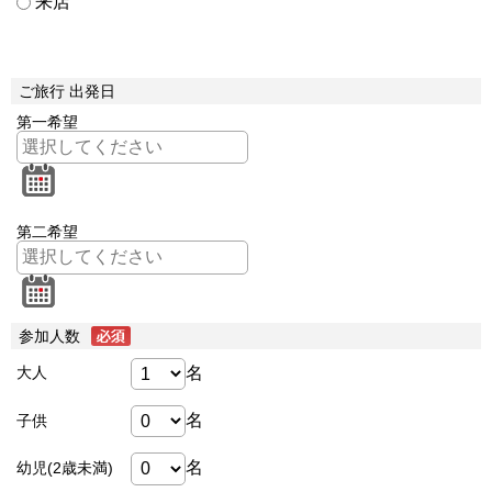
来店
ご旅行 出発日
第一希望
第二希望
参加人数
名
大人
名
子供
名
幼児(2歳未満)