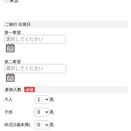
来店
ご旅行 出発日
第一希望
第二希望
参加人数
名
大人
名
子供
名
幼児(2歳未満)