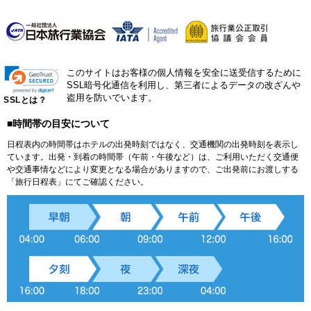
このサイトはお客様の個人情報を安全に送受信するために
SSL暗号化通信を利用し、第三者によるデータの改ざんや
盗用を防いでいます。
SSLとは？
■時間帯の目安について
日程表内の時間帯はホテルの出発時刻ではなく、交通機関の出発時刻を表示し
ています。出発・到着の時間帯（午前・午後など）は、ご利用いただく交通便
や交通事情などにより変更となる場合がありますので、ご出発前にお渡しする
「旅行日程表」にてご確認ください。