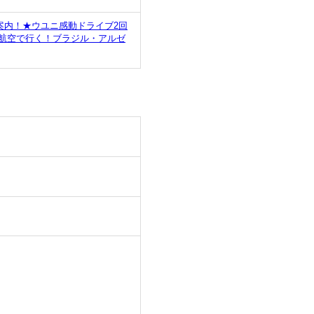
案内！★ウユニ感動ドライブ2回
ム航空で行く！ブラジル・アルゼ