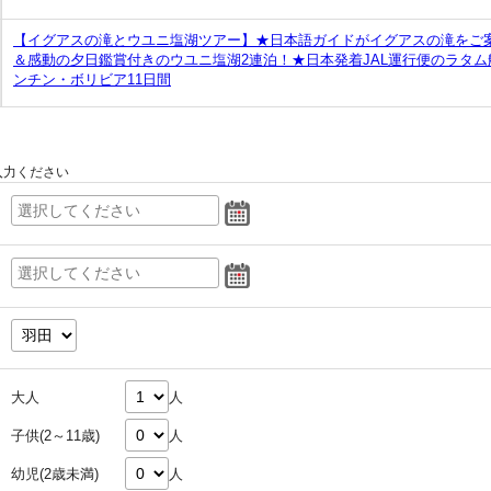
【イグアスの滝とウユニ塩湖ツアー】★日本語ガイドがイグアスの滝をご
＆感動の夕日鑑賞付きのウユニ塩湖2連泊！★日本発着JAL運行便のラタ
ンチン・ボリビア11日間
入力ください
大人
人
子供(2～11歳)
人
幼児(2歳未満)
人