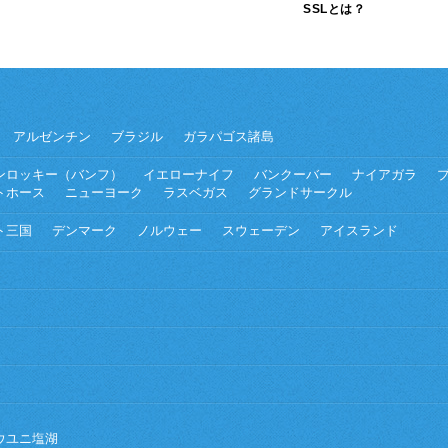
SSLとは？
アルゼンチン
ブラジル
ガラパゴス諸島
ンロッキー（バンフ）
イエローナイフ
バンクーバー
ナイアガラ
トホース
ニューヨーク
ラスベガス
グランドサークル
ト三国
デンマーク
ノルウェー
スウェーデン
アイスランド
ウユニ塩湖