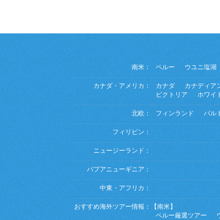
南米：
ペルー
ウユニ塩湖
カナダ・アメリカ：
カナダ
カナディア
ビクトリア
ホワイ
北欧：
フィンランド
バル
フィリピン：
ニュージーランド：
パプアニューギニア：
中東・アフリカ：
おすすめ海外ツアー情報：
【南米】
ペルー厳選ツアー