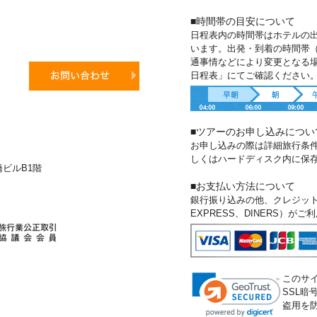
■時間帯の目安について
日程表内の時間帯はホテルの
います。出発・到着の時間帯
通事情などにより変更となる
日程表」にてご確認ください
■ツアーのお申し込みについ
お申し込みの際は詳細旅行条
しくはハードディスク内に保
新橋ビルB1階
■お支払い方法について
銀行振り込みの他、クレジットカー
EXPRESS、DINERS）が
このサ
SSL
盗用を