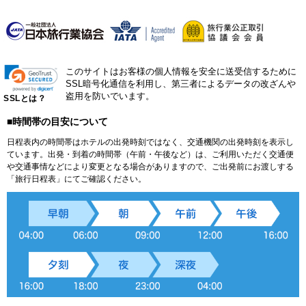
このサイトはお客様の個人情報を安全に送受信するために
SSL暗号化通信を利用し、第三者によるデータの改ざんや
盗用を防いでいます。
SSLとは？
■時間帯の目安について
日程表内の時間帯はホテルの出発時刻ではなく、交通機関の出発時刻を表示し
ています。出発・到着の時間帯（午前・午後など）は、ご利用いただく交通便
や交通事情などにより変更となる場合がありますので、ご出発前にお渡しする
「旅行日程表」にてご確認ください。