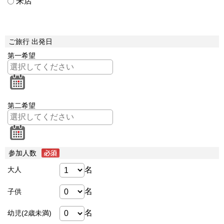
来店
ご旅行 出発日
第一希望
第二希望
参加人数
名
大人
名
子供
名
幼児(2歳未満)