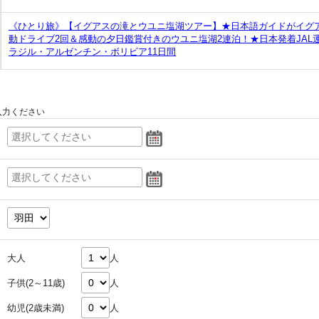
《ひとり旅》【イグアスの滝とウユニ塩湖ツアー】★日本語ガイドがイグ
動ドライブ2回＆感動の夕日鑑賞付きのウユニ塩湖2連泊！★日本発着JAL
ラジル・アルゼンチン・ボリビア11日間
入力ください
大人
人
子供(2～11歳)
人
幼児(2歳未満)
人