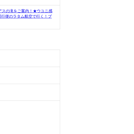
アスの滝をご案内！★ウユニ感
運行便のラタム航空で行く！ブ