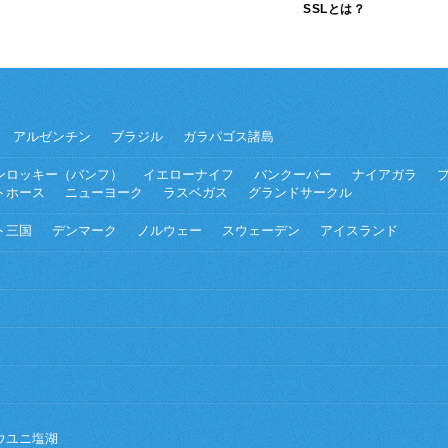
SSLとは？
アルゼンチン
ブラジル
ガラパゴス諸島
ンロッキー（バンフ）
イエローナイフ
バンクーバー
ナイアガラ
トホース
ニューヨーク
ラスベガス
グランドサークル
ト三国
デンマーク
ノルウェー
スウェーデン
アイスランド
ウユニ塩湖