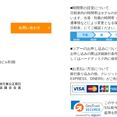
■時間帯の目安について
日程表内の時間帯はホテルの
います。出発・到着の時間帯
通事情などにより変更となる
日程表」にてご確認ください
■ツアーのお申し込みについ
お申し込みの際は詳細旅行条
しくはハードディスク内に保
新橋ビルB1階
■お支払い方法について
銀行振り込みの他、クレジットカー
EXPRESS、DINERS）が
このサ
SSL
盗用を