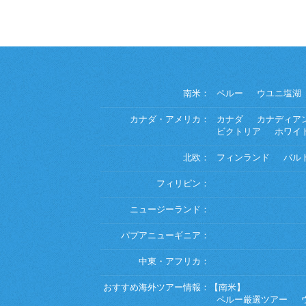
南米：
ペルー
ウユニ塩湖
カナダ・アメリカ：
カナダ
カナディア
ビクトリア
ホワイ
北欧：
フィンランド
バル
フィリピン：
ニュージーランド：
パプアニューギニア：
中東・アフリカ：
おすすめ海外ツアー情報：
【南米】
ペルー厳選ツアー