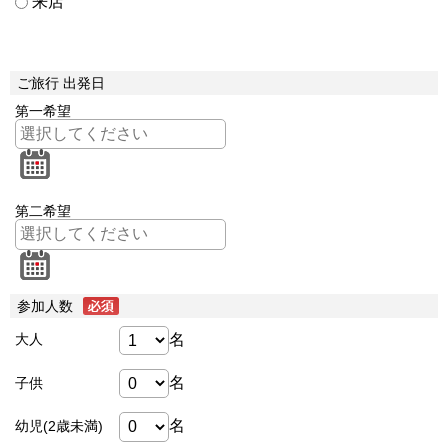
来店
ご旅行 出発日
第一希望
第二希望
参加人数
名
大人
名
子供
名
幼児(2歳未満)