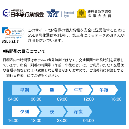
このサイトはお客様の個人情報を安全に送受信するために
SSL暗号化通信を利用し、第三者によるデータの改ざんや
盗用を防いでいます。
SSLとは？
■時間帯の目安について
日程表内の時間帯はホテルの出発時刻ではなく、交通機関の出発時刻を表示し
ています。出発・到着の時間帯（午前・午後など）は、ご利用いただく交通便
や交通事情などにより変更となる場合がありますので、ご出発前にお渡しする
「旅行日程表」にてご確認ください。