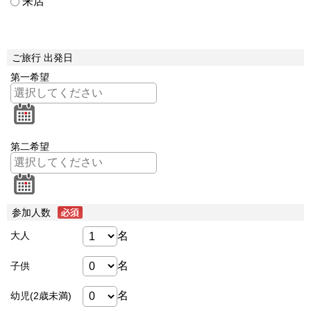
来店
ご旅行 出発日
第一希望
第二希望
参加人数
名
大人
名
子供
名
幼児(2歳未満)