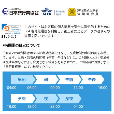
このサイトはお客様の個人情報を安全に送受信するために
SSL暗号化通信を利用し、第三者によるデータの改ざんや
盗用を防いでいます。
SSLとは？
■時間帯の目安について
日程表内の時間帯はホテルの出発時刻ではなく、交通機関の出発時刻を表示し
ています。出発・到着の時間帯（午前・午後など）は、ご利用いただく交通便
や交通事情などにより変更となる場合がありますので、ご出発前にお渡しする
「旅行日程表」にてご確認ください。