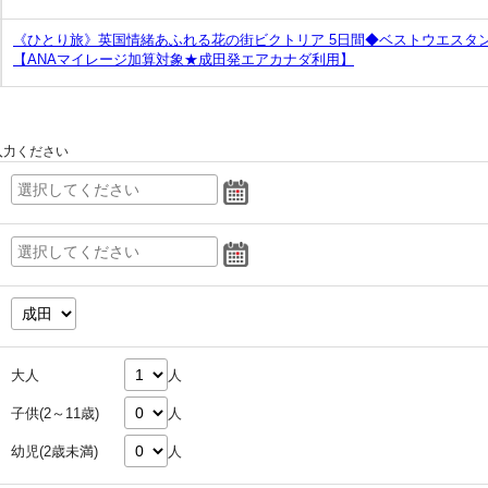
《ひとり旅》英国情緒あふれる花の街ビクトリア 5日間◆ベストウエスタ
【ANAマイレージ加算対象★成田発エアカナダ利用】
入力ください
大人
人
子供(2～11歳)
人
幼児(2歳未満)
人