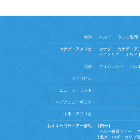
南米：
ペルー
ウユニ塩湖
カナダ・アメリカ：
カナダ
カナディア
ビクトリア
ホワイ
北欧：
フィンランド
バル
フィリピン：
ニュージーランド：
パプアニューギニア：
中東・アフリカ：
おすすめ海外ツアー情報：
【南米】
ペルー厳選ツアー
【北米・中米・カリブ