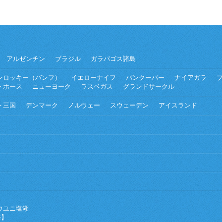
アルゼンチン
ブラジル
ガラパゴス諸島
ンロッキー（バンフ）
イエローナイフ
バンクーバー
ナイアガラ
トホース
ニューヨーク
ラスベガス
グランドサークル
ト三国
デンマーク
ノルウェー
スウェーデン
アイスランド
ウユニ塩湖
海】