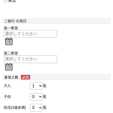
来店
ご旅行 出発日
第一希望
第二希望
参加人数
名
大人
名
子供
名
幼児(2歳未満)