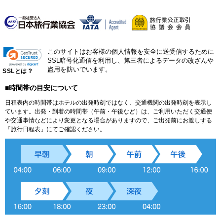
このサイトはお客様の個人情報を安全に送受信するために
SSL暗号化通信を利用し、第三者によるデータの改ざんや
盗用を防いでいます。
SSLとは？
■時間帯の目安について
日程表内の時間帯はホテルの出発時刻ではなく、交通機関の出発時刻を表示し
ています。出発・到着の時間帯（午前・午後など）は、ご利用いただく交通便
や交通事情などにより変更となる場合がありますので、ご出発前にお渡しする
「旅行日程表」にてご確認ください。