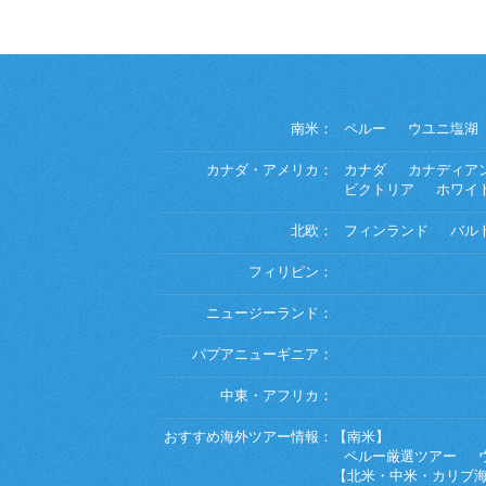
南米：
ペルー
ウユニ塩湖
カナダ・アメリカ：
カナダ
カナディア
ビクトリア
ホワイ
北欧：
フィンランド
バル
フィリピン：
ニュージーランド：
パプアニューギニア：
中東・アフリカ：
おすすめ海外ツアー情報：
【南米】
ペルー厳選ツアー
【北米・中米・カリブ