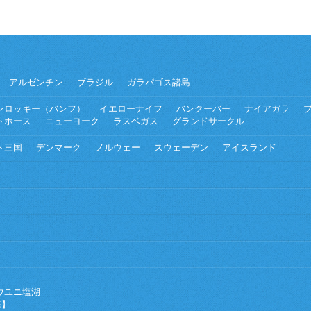
アルゼンチン
ブラジル
ガラパゴス諸島
ンロッキー（バンフ）
イエローナイフ
バンクーバー
ナイアガラ
トホース
ニューヨーク
ラスベガス
グランドサークル
ト三国
デンマーク
ノルウェー
スウェーデン
アイスランド
ウユニ塩湖
海】