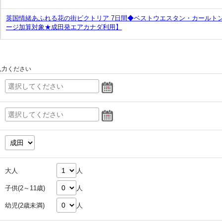
英国情緒あふれる花の街ビクトリア 7日間◆ベストウエスタン・カールトン
ージ加算対象★成田発エアカナダ利用】
入力ください
大人
人
子供(2～11歳)
人
幼児(2歳未満)
人