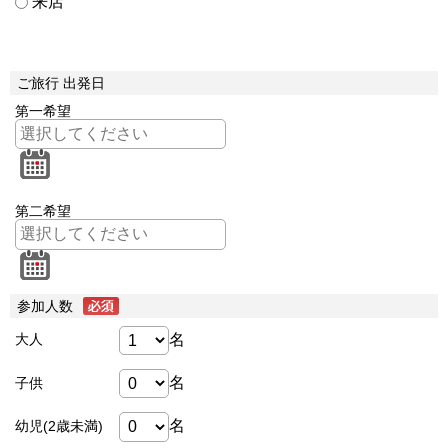
来店
ご旅行 出発日
第一希望
第二希望
参加人数
名
大人
名
子供
名
幼児(2歳未満)