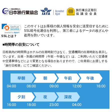
このサイトはお客様の個人情報を安全に送受信するために
SSL暗号化通信を利用し、第三者によるデータの改ざんや
盗用を防いでいます。
SSLとは？
■時間帯の目安について
日程表内の時間帯はホテルの出発時刻ではなく、交通機関の出発時刻を表示し
ています。出発・到着の時間帯（午前・午後など）は、ご利用いただく交通便
や交通事情などにより変更となる場合がありますので、ご出発前にお渡しする
「旅行日程表」にてご確認ください。