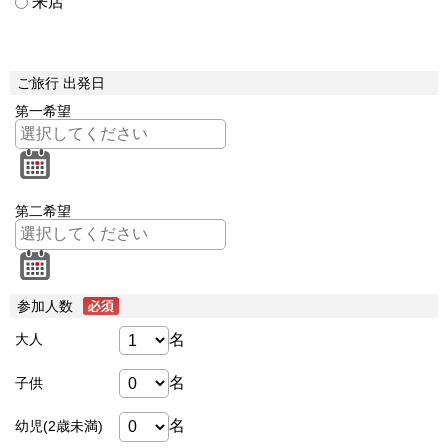
来店
ご旅行 出発日
第一希望
第二希望
参加人数
名
大人
名
子供
名
幼児(2歳未満)