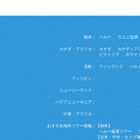
南米：
ペルー
ウユニ塩湖
カナダ・アメリカ：
カナダ
カナディア
ビクトリア
ホワイ
北欧：
フィンランド
バル
フィリピン：
ニュージーランド：
パプアニューギニア：
中東・アフリカ：
おすすめ海外ツアー情報：
【南米】
ペルー厳選ツアー
【北米・中米・カリブ