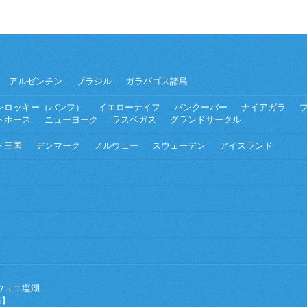
アルゼンチン
ブラジル
ガラパゴス諸島
ンロッキー（バンフ）
イエローナイフ
バンクーバー
ナイアガラ
トホース
ニューヨーク
ラスベガス
グランドサークル
ト三国
デンマーク
ノルウェー
スウェーデン
アイスランド
ウユニ塩湖
海】