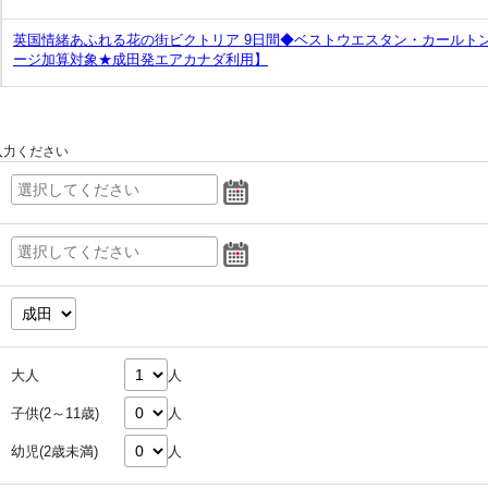
英国情緒あふれる花の街ビクトリア 9日間◆ベストウエスタン・カールトン
ージ加算対象★成田発エアカナダ利用】
入力ください
大人
人
子供(2～11歳)
人
幼児(2歳未満)
人